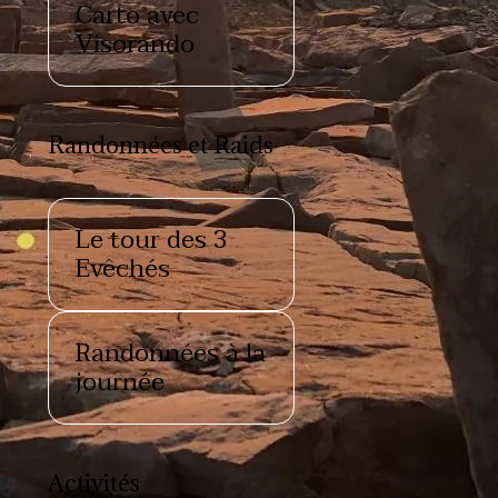
Carto avec
Visorando
Randonnées et Raids
Le tour des 3
Evêchés
Randonnées à la
journée
Activités